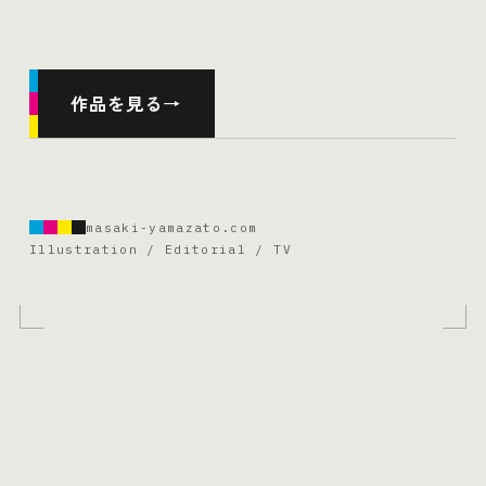
作品を見る
→
masaki-yamazato.com
Illustration / Editorial / TV