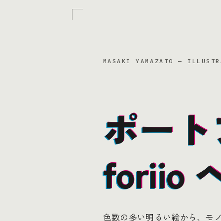
MASAKI YAMAZATO — ILLUSTR
ポート
ポート
ポート
fori
fori
fori
色数の多い明るい絵から、モ