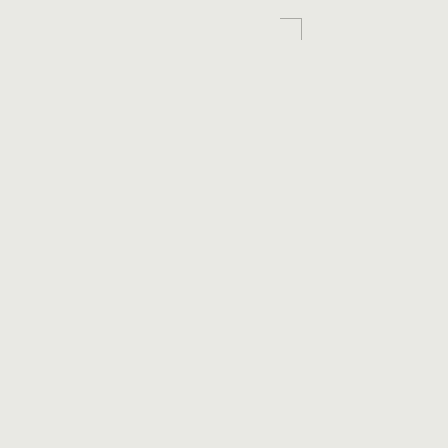
。
。
。